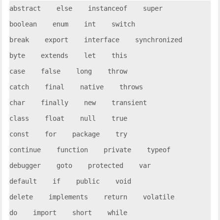
abstract    else    instanceof    super    

boolean    enum    int    switch    

break    export    interface    synchronized    

byte    extends    let    this    

case    false    long    throw    

catch    final    native    throws    

char    finally    new    transient    

class    float    null    true    

const    for    package    try    

continue    function    private    typeof    

debugger    goto    protected    var    

default    if    public    void    

delete    implements    return    volatile    

do    import    short    while    
